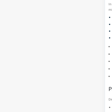
In
mi
P
Di