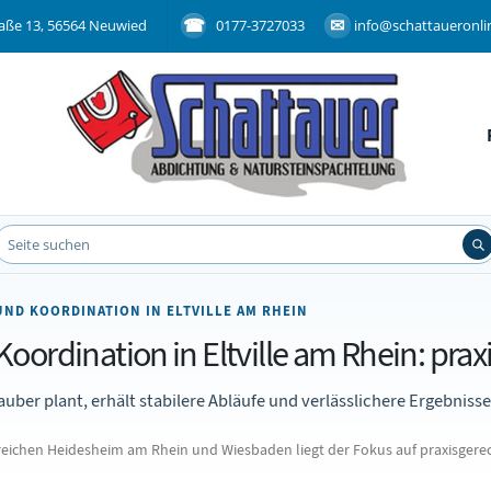
aße 13, 56564 Neuwied
0177-3727033
info@schattaueronli
ND KOORDINATION IN ELTVILLE AM RHEIN
oordination in Eltville am Rhein: prax
uber plant, erhält stabilere Abläufe und verlässlichere Ergebnisse
eichen Heidesheim am Rhein und Wiesbaden liegt der Fokus auf praxisgere