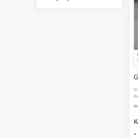
G
In
Du
We
K