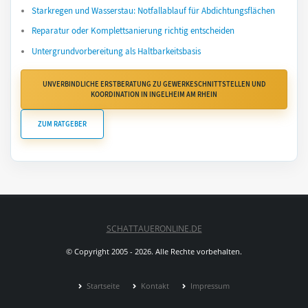
Starkregen und Wasserstau: Notfallablauf für Abdichtungsflächen
Reparatur oder Komplettsanierung richtig entscheiden
Untergrundvorbereitung als Haltbarkeitsbasis
UNVERBINDLICHE ERSTBERATUNG ZU GEWERKESCHNITTSTELLEN UND
KOORDINATION IN INGELHEIM AM RHEIN
ZUM RATGEBER
SCHATTAUERONLINE.DE
© Copyright 2005 - 2026. Alle Rechte vorbehalten.
Startseite
Kontakt
Impressum