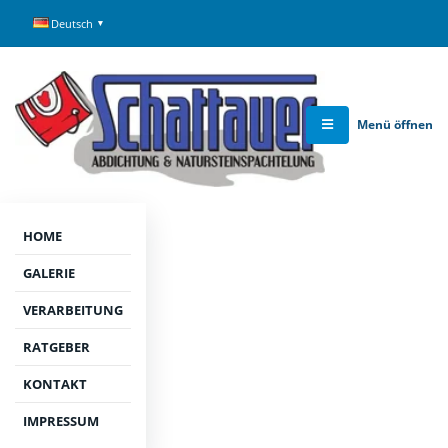
Deutsch
Menü öffnen
HOME
GALERIE
RATGEBER-CLUSTER | GEWERKESCHNITTSTELLEN UND
VERARBEITUNG
KOORDINATION IN NEUWIED-SEGENDORF
Gewerkeschnittstellen und Koordination
RATGEBER
in Neuwied-Segendorf: praxisnah
KONTAKT
erklärt
IMPRESSUM