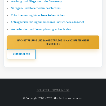
Wartung und Pflege nach der Sanierung
Garagen- und Kellerboden beschichten
Rutschhemmung für sichere Außenflächen
Anfragevorbereitung für ein klares und schnelles Angebot
Wetterfenster und Terminplanung sicher takten
NACHBETREUUNG UND LANGZEITPFLEGE IN MAINZ-BRETZENHEIM
BESPRECHEN
ZUM RATGEBER
SCHATTAUERONLINE.DE
© Copyright 2005 - 2026. Alle Rechte vorbehalten.