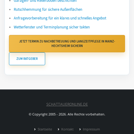
Garagen- und Kellerboden beschichten
Rutschhemmung für sichere Außenflächen
Anfragevorbereitung für ein klares und schnelles Angebot
Wetterfenster und Terminplanung sicher takten
JETZT TERMIN ZU NACHBETREUUNG UND LANGZEITPFLEGE IN MAINZ-
HECHTSHEIM SICHERN
ZUM RATGEBER
SCHATTAUERONLINE.DE
© Copyright 2005 - 2026. Alle Rechte vorbehalten.
Startseite
Kontakt
Impressum