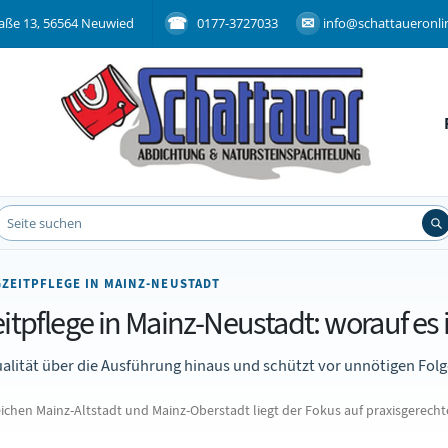
aße 13, 56564 Neuwied
0177-3727033
info@schattaueronli
ZEITPFLEGE IN MAINZ-NEUSTADT
pflege in Mainz-Neustadt: worauf es 
alität über die Ausführung hinaus und schützt vor unnötigen Fol
hen Mainz-Altstadt und Mainz-Oberstadt liegt der Fokus auf praxisgerec