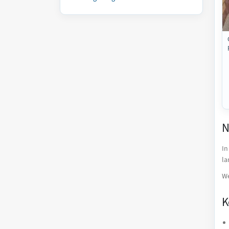
N
In
la
We
K