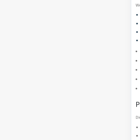
We
P
Di