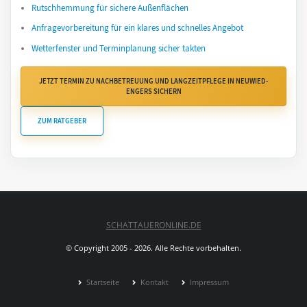
Rutschhemmung für sichere Außenflächen
Anfragevorbereitung für ein klares und schnelles Angebot
Wetterfenster und Terminplanung sicher takten
JETZT TERMIN ZU NACHBETREUUNG UND LANGZEITPFLEGE IN NEUWIED-
ENGERS SICHERN
ZUM RATGEBER
SCHATTAUERONLINE.DE
© Copyright 2005 - 2026. Alle Rechte vorbehalten.
Startseite
Kontakt
Impressum