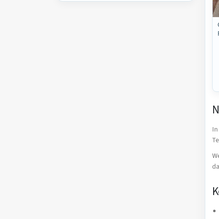
N
In
Te
We
da
K