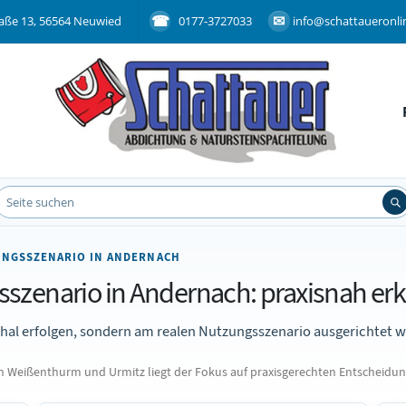
aße 13, 56564 Neuwied
0177-3727033
info@schattaueronli
UNGSSZENARIO IN ANDERNACH
szenario in Andernach: praxisnah erk
chal erfolgen, sondern am realen Nutzungsszenario ausgerichtet 
Weißenthurm und Urmitz liegt der Fokus auf praxisgerechten Entscheidun