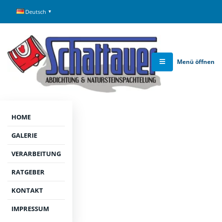
Deutsch
Menü öffnen
HOME
GALERIE
RATGEBER-CLUSTER | MATERIALWAHL NACH
VERARBEITUNG
NUTZUNGSSZENARIO IN MAINZ-LERCHENBERG
Materialwahl nach Nutzungsszenario in
RATGEBER
Mainz-Lerchenberg: Leitfaden für
KONTAKT
Auftraggeber
IMPRESSUM