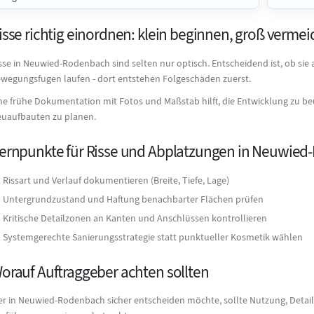
isse richtig einordnen: klein beginnen, groß verme
sse in Neuwied-Rodenbach sind selten nur optisch. Entscheidend ist, ob si
wegungsfugen laufen - dort entstehen Folgeschäden zuerst.
ne frühe Dokumentation mit Fotos und Maßstab hilft, die Entwicklung zu b
uaufbauten zu planen.
ernpunkte für Risse und Abplatzungen in Neuwie
Rissart und Verlauf dokumentieren (Breite, Tiefe, Lage)
Untergrundzustand und Haftung benachbarter Flächen prüfen
Kritische Detailzonen an Kanten und Anschlüssen kontrollieren
Systemgerechte Sanierungsstrategie statt punktueller Kosmetik wählen
orauf Auftraggeber achten sollten
r in Neuwied-Rodenbach sicher entscheiden möchte, sollte Nutzung, Detailz