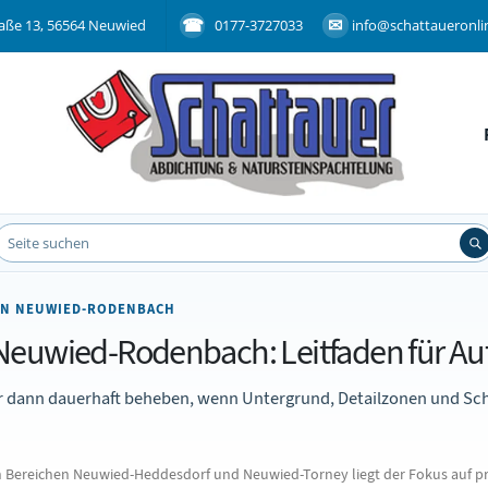
aße 13, 56564 Neuwied
0177-3727033
info@schattaueronli
 IN NEUWIED-RODENBACH
Neuwied-Rodenbach: Leitfaden für Au
ur dann dauerhaft beheben, wenn Untergrund, Detailzonen und Sc
reichen Neuwied-Heddesdorf und Neuwied-Torney liegt der Fokus auf pra