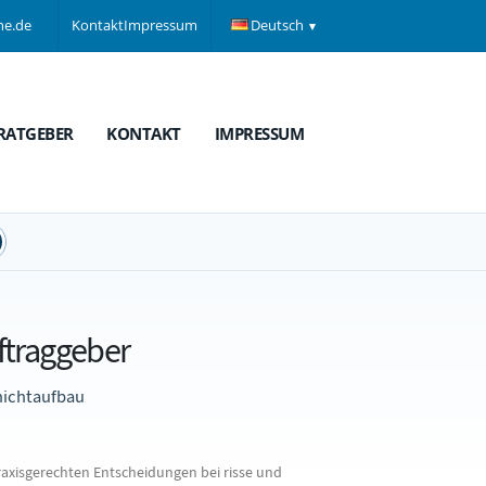
ne.de
Kontakt
Impressum
Deutsch
RATGEBER
KONTAKT
IMPRESSUM
ftraggeber
hichtaufbau
xisgerechten Entscheidungen bei risse und