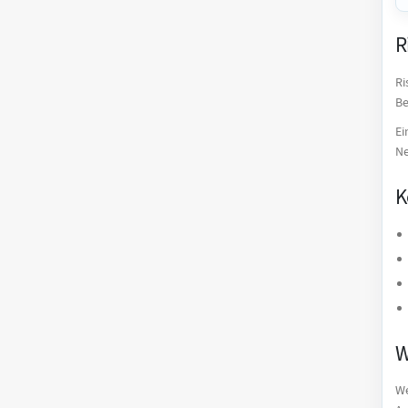
R
Ri
Be
Ei
Ne
K
W
We