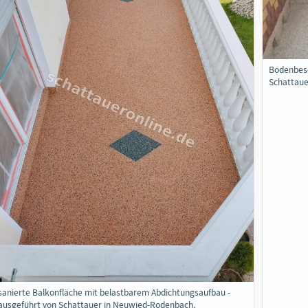
Bodenbesc
Schattau
sanierte Balkonfläche mit belastbarem Abdichtungsaufbau -
ausgeführt von Schattauer in Neuwied-Rodenbach.