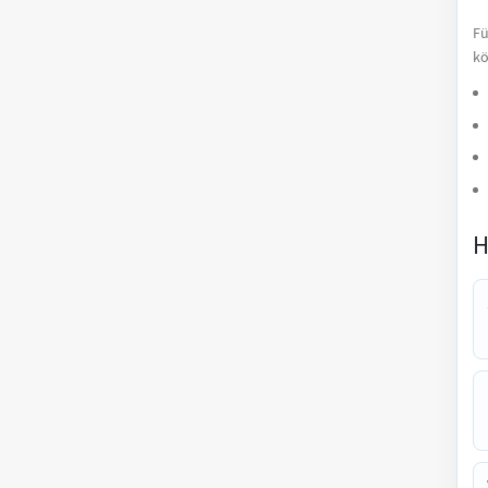
Fü
kö
H