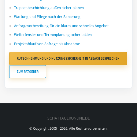
Treppenbeschichtung außen sicher planen
Wartung und Pflege nach der Sanierung
Anfragevorbereitung für ein klares und schnelles Angebot
Wetterfenster und Terminplanung sicher takten
Projektablauf von Anfrage bis Abnahme
RUTSCHHEMMUNG UND NUTZUNGSSICHERHEIT IN ASBACH BESPRECHEN
ZUM RATGEBER
SCHATTAUERONLINE.DE
© Copyright 2005 - 2026. Alle Rechte vorbehalten.