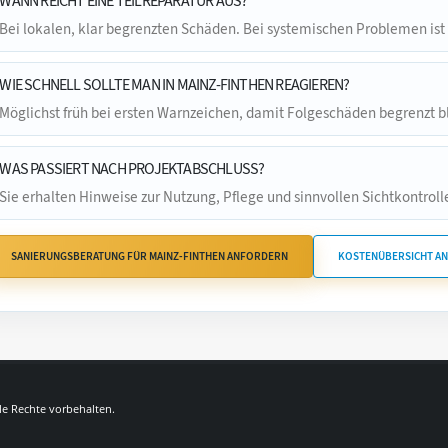
WANN REICHT EINE TEILREPARATUR AUS?
Bei lokalen, klar begrenzten Schäden. Bei systemischen Problemen ist
WIE SCHNELL SOLLTE MAN IN MAINZ-FINTHEN REAGIEREN?
Möglichst früh bei ersten Warnzeichen, damit Folgeschäden begrenzt b
WAS PASSIERT NACH PROJEKTABSCHLUSS?
Sie erhalten Hinweise zur Nutzung, Pflege und sinnvollen Sichtkontrolle
SANIERUNGSBERATUNG FÜR MAINZ-FINTHEN ANFORDERN
KOSTENÜBERSICHT A
lle Rechte vorbehalten.