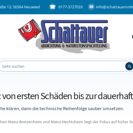
aße 13, 56564 Neuwied
0177-3727033
info@schattaueronli
 von ersten Schäden bis zur dauerhaft
ache klären, dann die technische Reihenfolge sauber umsetzen.
en Mainz-Bretzenheim und Mainz-Hechtsheim liegt der Fokus auf früher Sc