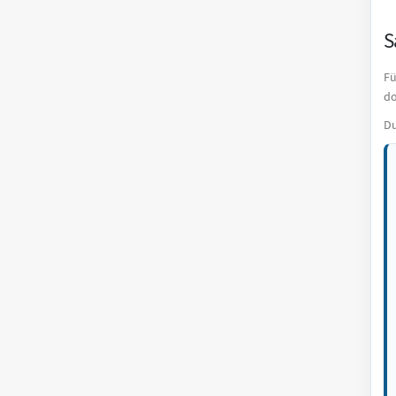
S
Fü
do
Du