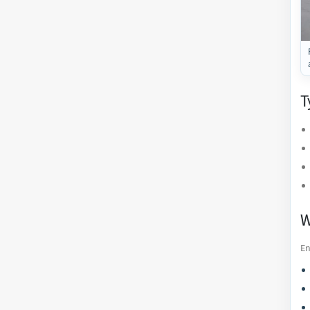
T
W
En