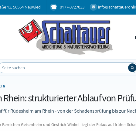
aße 13, 56564 Neuwied
0177-3727033
info@schattaueronli
EIN
hein: strukturierter Ablauf von Prüf
uf für Rüdesheim am Rhein - von der Schadensprüfung bis zur Na
reichen Geisenheim und Oestrich-Winkel liegt der Fokus auf früher Schad