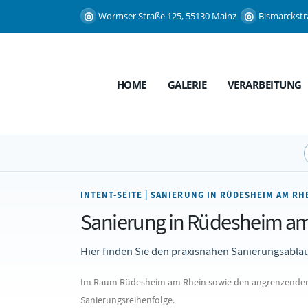
Wormser Straße 125, 55130 Mainz
Bismarckstr
HOME
GALERIE
VERARBEITUNG
INTENT-SEITE | SANIERUNG IN RÜDESHEIM AM RH
Sanierung in Rüdesheim am R
Hier finden Sie den praxisnahen Sanierungsabla
Im Raum Rüdesheim am Rhein sowie den angrenzenden Be
Sanierungsreihenfolge.