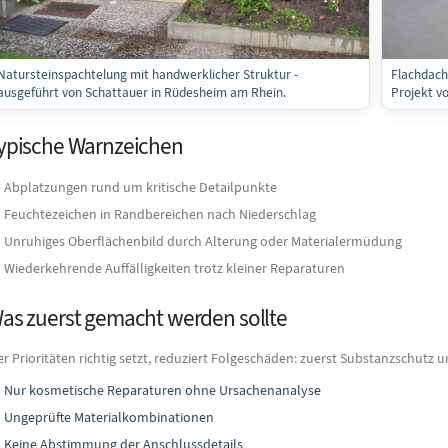
Natursteinspachtelung mit handwerklicher Struktur -
Flachdach
ausgeführt von Schattauer in Rüdesheim am Rhein.
Projekt v
ypische Warnzeichen
Abplatzungen rund um kritische Detailpunkte
Feuchtezeichen in Randbereichen nach Niederschlag
Unruhiges Oberflächenbild durch Alterung oder Materialermüdung
Wiederkehrende Auffälligkeiten trotz kleiner Reparaturen
as zuerst gemacht werden sollte
r Prioritäten richtig setzt, reduziert Folgeschäden: zuerst Substanzschutz 
Nur kosmetische Reparaturen ohne Ursachenanalyse
Ungeprüfte Materialkombinationen
Keine Abstimmung der Anschlussdetails