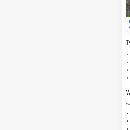
T
W
We