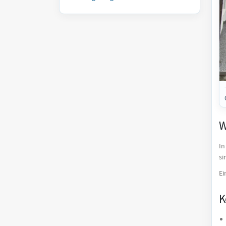
W
In
si
Ei
K