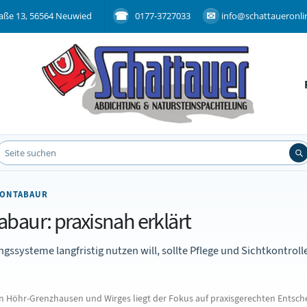
aße 13, 56564 Neuwied
0177-3727033
info@schattaueronli
MONTABAUR
baur: praxisnah erklärt
systeme langfristig nutzen will, sollte Pflege und Sichtkontrolle
Höhr-Grenzhausen und Wirges liegt der Fokus auf praxisgerechten Entsche