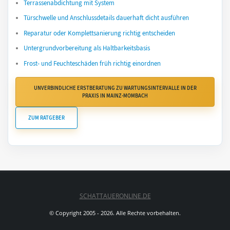
Terrassenabdichtung mit System
Türschwelle und Anschlussdetails dauerhaft dicht ausführen
Reparatur oder Komplettsanierung richtig entscheiden
Untergrundvorbereitung als Haltbarkeitsbasis
Frost- und Feuchteschäden früh richtig einordnen
UNVERBINDLICHE ERSTBERATUNG ZU WARTUNGSINTERVALLE IN DER
PRAXIS IN MAINZ-MOMBACH
ZUM RATGEBER
SCHATTAUERONLINE.DE
© Copyright 2005 - 2026. Alle Rechte vorbehalten.