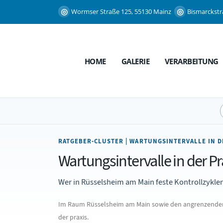
Wormser Straße 125, 55130 Mainz
Bismarckstr
HOME
GALERIE
VERARBEITUNG
RATGEBER-CLUSTER | WARTUNGSINTERVALLE IN D
Wartungsintervalle in der P
Wer in Rüsselsheim am Main feste Kontrollzyklen
Im Raum Rüsselsheim am Main sowie den angrenzenden B
der praxis.