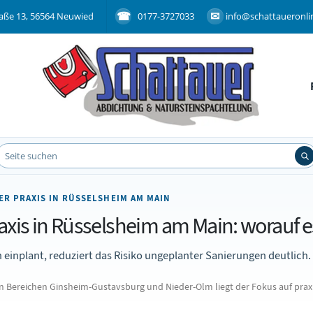
aße 13, 56564 Neuwied
0177-3727033
info@schattaueronli
ER PRAXIS IN RÜSSELSHEIM AM MAIN
raxis in Rüsselsheim am Main: worauf 
 einplant, reduziert das Risiko ungeplanter Sanierungen deutlich.
ereichen Ginsheim-Gustavsburg und Nieder-Olm liegt der Fokus auf praxi