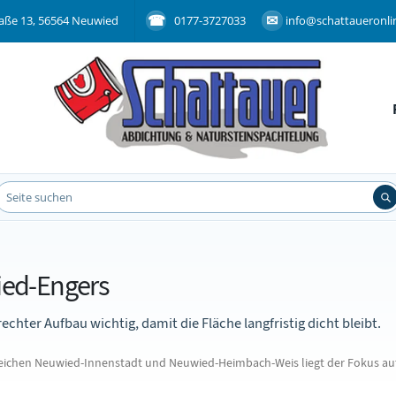
aße 13, 56564 Neuwied
0177-3727033
info@schattaueronli
ied-Engers
chter Aufbau wichtig, damit die Fläche langfristig dicht bleibt.
chen Neuwied-Innenstadt und Neuwied-Heimbach-Weis liegt der Fokus auf