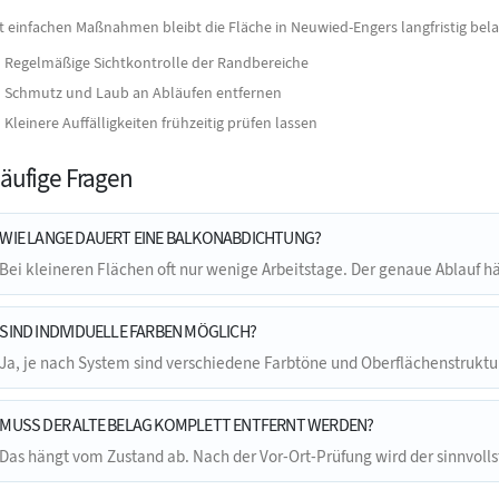
t einfachen Maßnahmen bleibt die Fläche in Neuwied-Engers langfristig bela
Regelmäßige Sichtkontrolle der Randbereiche
Schmutz und Laub an Abläufen entfernen
Kleinere Auffälligkeiten frühzeitig prüfen lassen
äufige Fragen
WIE LANGE DAUERT EINE BALKONABDICHTUNG?
Bei kleineren Flächen oft nur wenige Arbeitstage. Der genaue Ablauf 
SIND INDIVIDUELLE FARBEN MÖGLICH?
Ja, je nach System sind verschiedene Farbtöne und Oberflächenstrukt
MUSS DER ALTE BELAG KOMPLETT ENTFERNT WERDEN?
Das hängt vom Zustand ab. Nach der Vor-Ort-Prüfung wird der sinnvolls