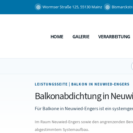
Wormser Straße 125, 55130 Mainz
Bismarckstr
HOME
GALERIE
VERARBEITUNG
LEISTUNGSSEITE | BALKON IN NEUWIED-ENGERS
Balkonabdichtung in Neuw
Für Balkone in Neuwied-Engers ist ein systemgere
Im Raum Neuwied-Engers sowie den angrenzenden Berei
abgestimmtem Systemaufbau.