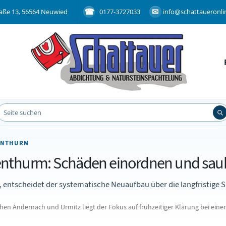
aße 13, 56564 Neuwied
0177-3727033
info@schattaueronli
ENTHURM
enthurm: Schäden einordnen und sau
entscheidet der systematische Neuaufbau über die langfristige S
 Andernach und Urmitz liegt der Fokus auf frühzeitiger Klärung bei eine