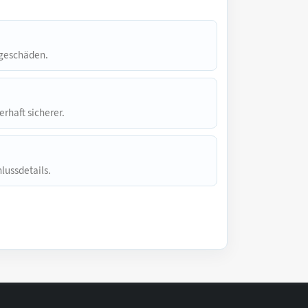
lgeschäden.
rhaft sicherer.
lussdetails.