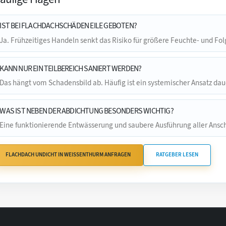
IST BEI FLACHDACHSCHÄDEN EILE GEBOTEN?
Ja. Frühzeitiges Handeln senkt das Risiko für größere Feuchte- und Fo
KANN NUR EIN TEILBEREICH SANIERT WERDEN?
Das hängt vom Schadensbild ab. Häufig ist ein systemischer Ansatz daue
WAS IST NEBEN DER ABDICHTUNG BESONDERS WICHTIG?
Eine funktionierende Entwässerung und saubere Ausführung aller Ansch
FLACHDACH UNDICHT IN WEISSENTHURM ANFRAGEN
RATGEBER LESEN