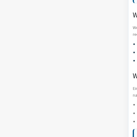
W
We
re
W
Ei
na