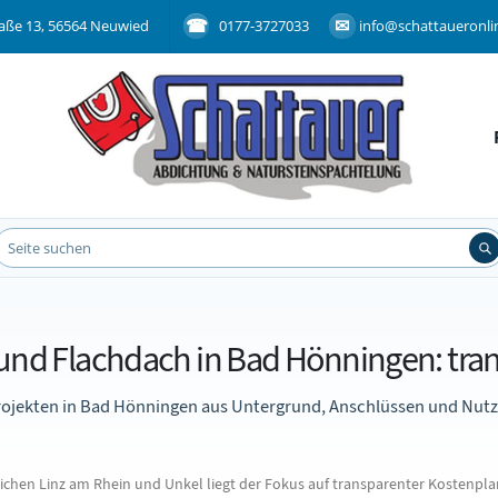
aße 13, 56564 Neuwied
0177-3727033
info@schattaueronli
 und Flachdach in Bad Hönningen: tran
 Projekten in Bad Hönningen aus Untergrund, Anschlüssen und Nut
hen Linz am Rhein und Unkel liegt der Fokus auf transparenter Kostenpla