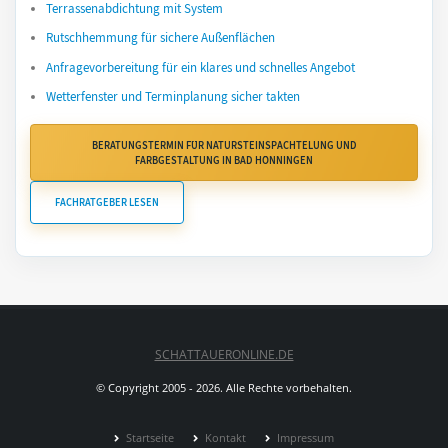
Terrassenabdichtung mit System
Rutschhemmung für sichere Außenflächen
Anfragevorbereitung für ein klares und schnelles Angebot
Wetterfenster und Terminplanung sicher takten
BERATUNGSTERMIN FÜR NATURSTEINSPACHTELUNG UND
FARBGESTALTUNG IN BAD HÖNNINGEN
FACHRATGEBER LESEN
SCHATTAUERONLINE.DE
© Copyright 2005 - 2026. Alle Rechte vorbehalten.
Startseite
Kontakt
Impressum