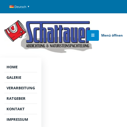
Deutsch
Menü öffnen
HOME
GALERIE
LEISTUNGSSEITE | NATURSTEINSPACHTELUNG IN BAD
VERARBEITUNG
HÖNNINGEN
Natursteinspachtelung und
RATGEBER
Farbgestaltung in Bad Hönningen: von
KONTAKT
Prüfung bis sauberer Ausführung
IMPRESSUM