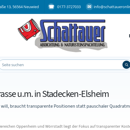
aße 13, 56564 Neuwied
0177-3727033
info@schattaueronli
rrasse u.m. in Stadecken-Elsheim
will, braucht transparente Positionen statt pauschaler Quadratm
reichen Oppenheim und Wörrstadt liegt der Fokus auf transparenter Kost