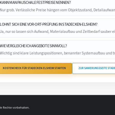
KANN MAN PAUSCHALE FESTPREISE NENNEN?
Nur grob. Verlässliche Preise hängen vom Objektzustand, Detailaufw
LOHNT SICH EINE VOR-ORT-PRÜFUNG IN STADECKEN-ELSHEIM?
Ja, nur so lassen sich Aufwand, Materialaufbau und Zeitbedarf sauber e
WIE VERGLEICHE ICH ANGEBOTE SINNVOLL?
Wichtig sind klare Leistungspositionen, benannter Systemaufbau und t
KOSTENCHECK FÜR STADECKEN-ELSHEIM STARTEN
ZUR SANIERUNGSSEITE STAD
lle Rechte vorbehalten.