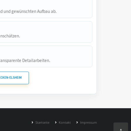
and und gewünschten Aufbau ab.
inschätzen.
ransparente Detailarbeiten.
ECKEN-ELSHEIM
Startseite
Kontakt
Impressum
▲