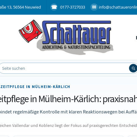
aße 13, 56564 Neuwied
0177-3727033
info@schattaueronli
ZEITPFLEGE IN MÜLHEIM-KÄRLICH
pflege in Mülheim-Kärlich: praxisnah 
bindet regelmäßige Kontrolle mit klaren Reaktionswegen bei Auffäl
chen Vallendar und Koblenz liegt der Fokus auf praxisgerechten Entschei