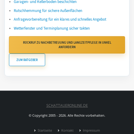
Garagen- und Kellerboden beschichten
Rutschhemmung für sichere Außenflächen
Anfragevorbereitung für ein klares und schnelles Angebot
Wetterfenster und Terminplanung sicher takten
RÜCKRUF ZU NACHBETREUUNG UND LANGZEITPFLEGE IN UNKEL
ANFORDERN
ZUM RATGEBER
SCHATTAUERONLINE.DE
© Copyright 2005 - 2026. Alle Rechte vorbehalten.
Startseite
Kontakt
Impressum