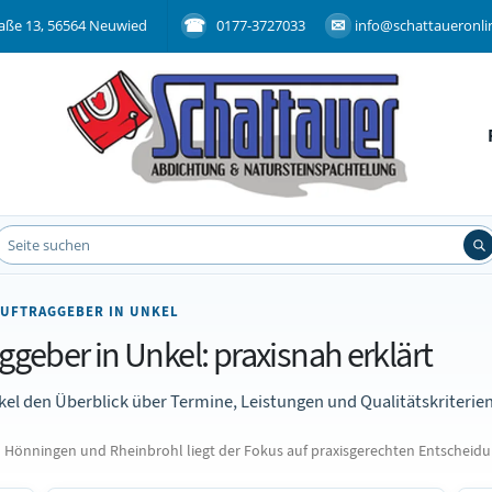
aße 13, 56564 Neuwied
0177-3727033
info@schattaueronli
AUFTRAGGEBER IN UNKEL
aggeber in Unkel: praxisnah erklärt
kel den Überblick über Termine, Leistungen und Qualitätskriterien
nningen und Rheinbrohl liegt der Fokus auf praxisgerechten Entscheidunge