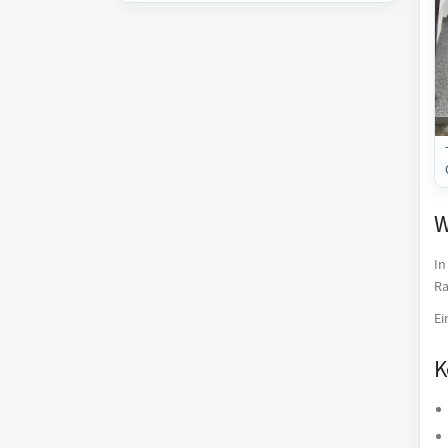
W
In
Ra
Ei
K