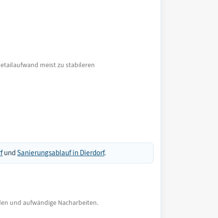
Detailaufwand meist zu stabileren
f
und
Sanierungsablauf in Dierdorf
.
äden und aufwändige Nacharbeiten.