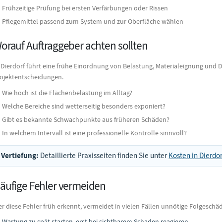
Frühzeitige Prüfung bei ersten Verfärbungen oder Rissen
Pflegemittel passend zum System und zur Oberfläche wählen
orauf Auftraggeber achten sollten
 Dierdorf führt eine frühe Einordnung von Belastung, Materialeignung und 
ojektentscheidungen.
Wie hoch ist die Flächenbelastung im Alltag?
Welche Bereiche sind wetterseitig besonders exponiert?
Gibt es bekannte Schwachpunkte aus früheren Schäden?
In welchem Intervall ist eine professionelle Kontrolle sinnvoll?
Vertiefung:
Detaillierte Praxisseiten finden Sie unter
Kosten in Dierdor
äufige Fehler vermeiden
r diese Fehler früh erkennt, vermeidet in vielen Fällen unnötige Folgesch
Wartung zu spät starten, erst bei sichtbarem Schaden reagieren