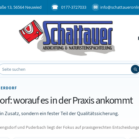
aße 13, 56564 Neuwied
0177-3727033
info@schattaueronli
DIERDORF
orf: worauf es in der Praxis ankommt
in Zusatz, sondern ein fester Teil der Qualitätssicherung.
ngsdorf und Puderbach liegt der Fokus auf praxisgerechten Entscheidunge