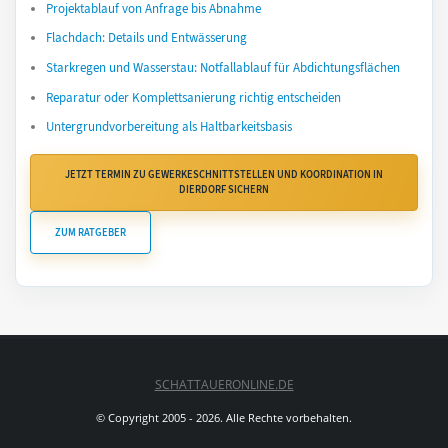
Projektablauf von Anfrage bis Abnahme
Flachdach: Details und Entwässerung
Starkregen und Wasserstau: Notfallablauf für Abdichtungsflächen
Reparatur oder Komplettsanierung richtig entscheiden
Untergrundvorbereitung als Haltbarkeitsbasis
JETZT TERMIN ZU GEWERKESCHNITTSTELLEN UND KOORDINATION IN
DIERDORF SICHERN
ZUM RATGEBER
SCHATTAUERONLINE.DE
© Copyright 2005 - 2026. Alle Rechte vorbehalten.